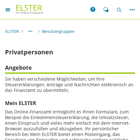
ELSTER
Weit
Hilfe
Chat
Suche
Ihr Online-Finanzamt
ELSTER
Benutzergruppen
Privatpersonen
Angebote
Sie haben verschiedene Möglichkeiten, um Ihre
Steuererklärungen, Anträge und Nachrichten elektronisch an
das Finanzamt zu übermitteln.
Mein ELSTER
Das
Online
-Finanzamt ermöglicht es Ihnen Formulare, zum
Beispiel die Einkommensteuererklärung, die Umsatzsteuer,
einen Einspruch und vieles mehr einfach mit dem Internet-
Browser
auszufüllen und abzugeben. Ihr persönlicher
Bereich bei Mein ELSTER bietet einen Posteingang, das
Speichern von Entwürfen und zahlreiche weitere nützliche