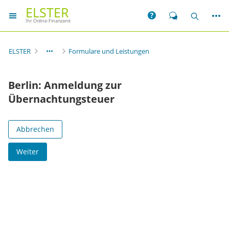
ELSTER
Weit
Hilfe
Chat
Suche
Ihr Online-Finanzamt
ELSTER
Formulare und Leistungen
Berlin: Anmeldung zur
Übernachtungsteuer
Abbrechen
Weiter