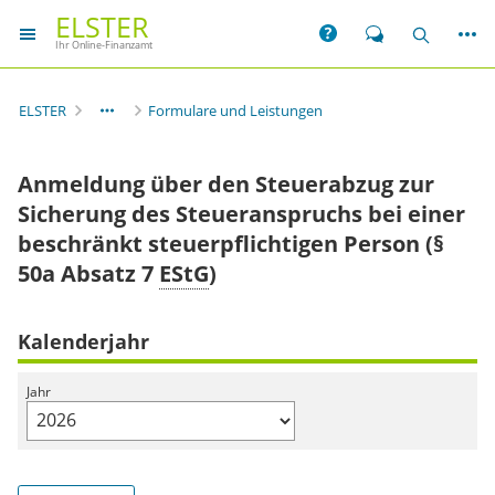
ELSTER
Weit
Hilfe
Chat
Suche
Ihr Online-Finanzamt
ELSTER
Formulare und Leistungen
Anmeldung über den Steuerabzug zur
Sicherung des Steueranspruchs bei einer
beschränkt steuerpflichtigen Person (§
50a Absatz 7
EStG
)
Kalenderjahr
Jahr