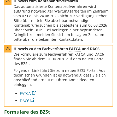
m Kontenabrufverfahren - Grafik Warndreieck
Hinweis zum Kontenabrufverfahren
Das automatisierte Kontenabrufverfahren wird
aufgrund notwendiger Wartungsarbeiten im Zeitraum
vom 07.08. bis 24.08.2026 nicht zur Verfügung stehen.
Bitte übermitteln Sie absehbar notwendige
Kontenabrufersuchen bis spätestens zum 06.08.2026
über "Mein BOP". Bei Vorliegen einer begründeten
Dringlichkeit melden Sie sich im besagten Zeitraum
bitte über die bekannten Kontaktdaten.
 den Fachverfahren
FATCA
und DAC6 - Grafik Warndreieck
Hinweis zu den Fachverfahren
FATCA
und DAC6
Die Formulare zum Fachverfahren
FATCA
und DAC6
finden Sie ab dem 01.04.2026 auf dem neuen Portal
des
BZSt
.
Folgender Link führt Sie zum neuen
BZSt
-Portal. Aus
technischen Gründen ist es notwendig, dass Sie sich
anschließend erneut mit Ihren Anmeldedaten
einloggen.
FATCA
DAC6
Formulare des
BZSt