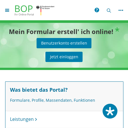
euern
Sie befinden sich auf der Startseite zu
BOP
Hilfe
Suche
Ihr Online-Portal
ogo grüner Stern
Mein Formular erstell' ich
online
!
Benutzerkonto erstellen
Jetzt einloggen
Was bietet das Portal?
Formulare, Profile, Massendaten, Funktionen
Leistungen