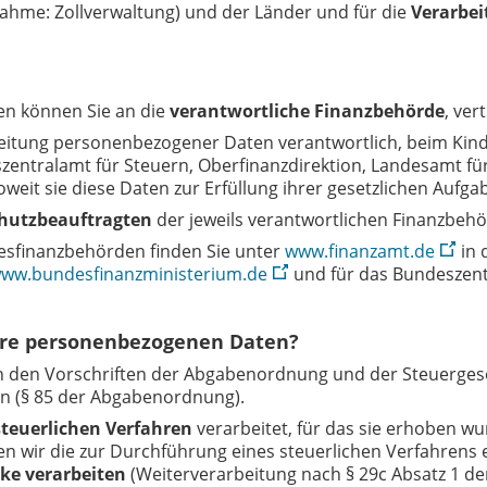
ahme: Zollverwaltung) und der Länder und für die
Verarbe
en können Sie an die
verantwortliche Finanzbehörde
, ver
eitung personenbezogener Daten verantwortlich, beim Kinde
zentralamt für Steuern, Oberfinanzdirektion, Landesamt für
eit sie diese Daten zur Erfüllung ihrer gesetzlichen Aufga
hutzbeauftragten
der jeweils verantwortlichen Finanzbeh
esfinanzbehörden finden Sie unter
www.finanzamt.de
in 
ww.bundesfinanzministerium.de
und für das Bundeszent
Ihre personenbezogenen Daten?
 den Vorschriften der Abgabenordnung und der Steuerges
n (§ 85 der Abgabenordnung).
steuerlichen Verfahren
verarbeitet, für das sie erhoben w
rfen wir die zur Durchführung eines steuerlichen Verfahr
cke verarbeiten
(Weiterverarbeitung nach § 29c Absatz 1 d