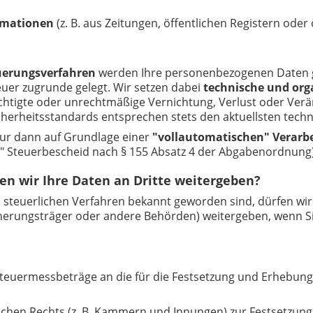
ormationen
(z. B. aus Zeitungen, öffentlichen Registern ode
uerungsverfahren
werden Ihre personenbezogenen Daten g
uer zugrunde gelegt. Wir setzen dabei
technische und or
htigte oder unrechtmäßige Vernichtung, Verlust oder Ver
herheitsstandards entsprechen stets den aktuellsten tech
nur dann auf Grundlage einer
"vollautomatischen" Verarb
her" Steuerbescheid nach § 155 Absatz 4 der Abgabenordnung)
en wir Ihre Daten an Dritte weitergeben?
steuerlichen Verfahren bekannt geworden sind, dürfen wir 
cherungsträger oder andere Behörden) weitergeben, wenn 
teuermessbeträge an die für die Festsetzung und Erhebun
lichen Rechts (z. B. Kammern und Innungen) zur Festsetzung