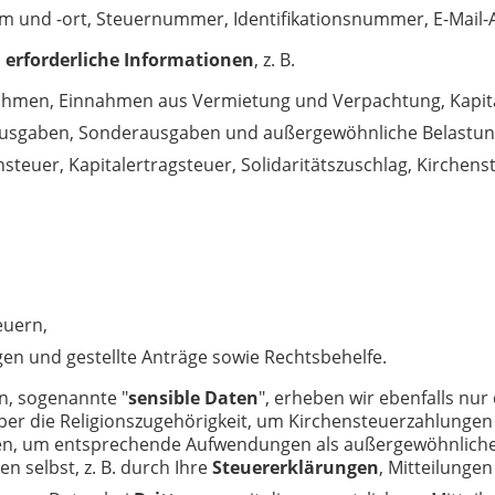
 und -ort, Steuernummer, Identifikationsnummer, E-Mail-
 erforderliche
Informationen
, z. B.
nahmen, Einnahmen aus Vermietung und Verpachtung, Kapita
sausgaben, Sonderausgaben und außergewöhnliche Belastun
nsteuer, Kapitalertragsteuer, Solidaritätszuschlag, Kirchens
euern,
n und gestellte Anträge sowie Rechtsbehelfe.
, sogenannte "
sensible Daten
", erheben wir ebenfalls nu
n über die Religionszugehörigkeit, um Kirchensteuerzahlung
, um entsprechende Aufwendungen als außergewöhnliche 
n selbst, z. B. durch Ihre
Steuererklärungen
, Mitteilunge