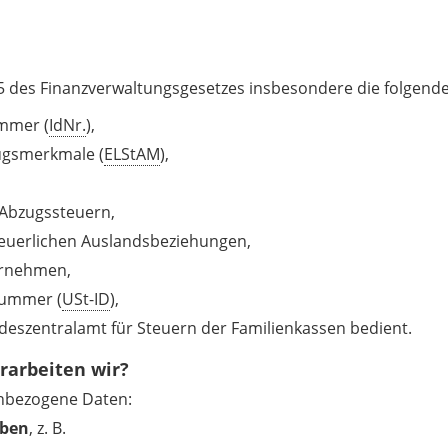
5 des Finanzverwaltungsgesetzes insbesondere die folgend
ummer (
IdNr.
),
ugsmerkmale (
ELStAM
),
 Abzugssteuern,
euerlichen Auslandsbeziehungen,
ernehmen,
nummer (
USt-ID
),
deszentralamt für Steuern der Familienkassen bedient.
rarbeiten wir?
enbezogene Daten:
aben
, z. B.